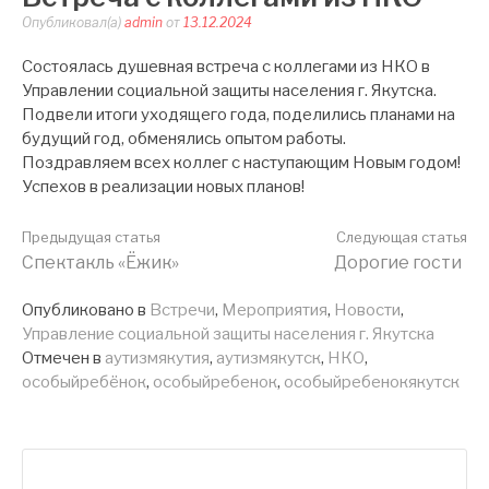
Опубликовал(а)
admin
от
13.12.2024
Состоялась душевная встреча с коллегами из НКО в
Управлении социальной защиты населения г. Якутска.
Подвели итоги уходящего года, поделились планами на
будущий год, обменялись опытом работы.
Поздравляем всех коллег с наступающим Новым годом!
Успехов в реализации новых планов!
Продолжить
Предыдущая статья
Следующая статья
Спектакль «Ёжик»
Дорогие гости
чтение
Опубликовано в
Встречи
,
Мероприятия
,
Новости
,
Управление социальной защиты населения г. Якутска
Отмечен в
аутизмякутия
,
аутизмякутск
,
НКО
,
особыйребёнок
,
особыйребенок
,
особыйребенокякутск
Найти: