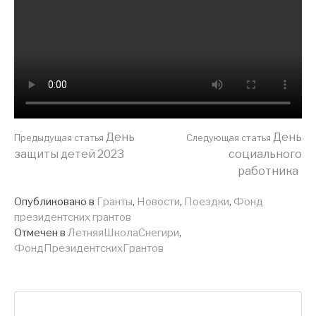
Продолжить
День
День
Предыдущая статья
Следующая статья
защиты детей 2023
социального
работника
чтение
Опубликовано в
Гранты
,
Новости
,
Поездки
,
Фонд
президентских грантов
Отмечен в
ЛетняяШколаСнегири
,
ФондПрезидентскихГрантов
Найти: